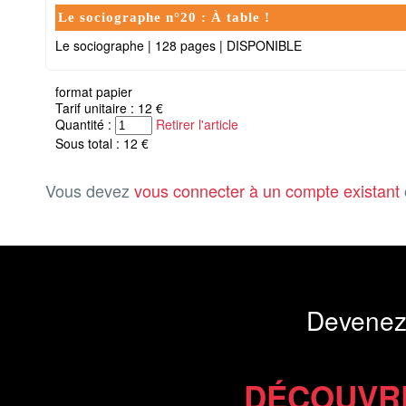
Le sociographe n°20 : À table !
Le sociographe
|
128 pages
|
DISPONIBLE
format papier
Tarif unitaire : 12 €
Quantité :
Retirer l'article
Sous total : 12 €
Vous devez
vous connecter à un compte existant
Devenez
DÉCOUVR