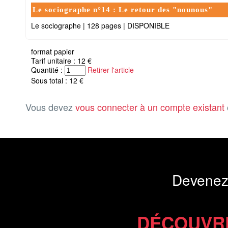
Le sociographe n°14 : Le retour des "nounous"
Le sociographe
|
128 pages
|
DISPONIBLE
format papier
Tarif unitaire : 12 €
Quantité :
Retirer l'article
Sous total : 12 €
Vous devez
vous connecter à un compte existant
Devenez
DÉCOUVR