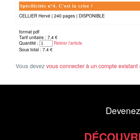
Spécificités n°4. C'est la crise !
CELLIER Hervé
|
240 pages
|
DISPONIBLE
format pdf
Tarif unitaire : 7.4 €
Quantité :
Retirer l'article
Sous total : 7.4 €
Vous devez
vous connecter à un compte existant
Devenez
DÉCOUVR