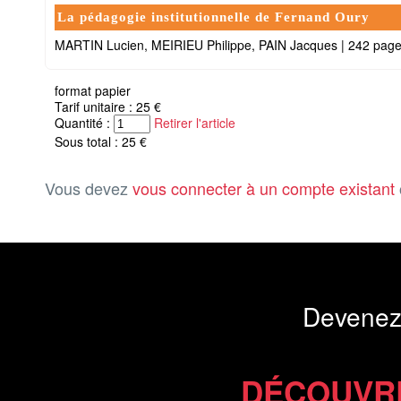
La pédagogie institutionnelle de Fernand Oury
MARTIN Lucien, MEIRIEU Philippe, PAIN Jacques
|
242 pag
format papier
Tarif unitaire : 25 €
Quantité :
Retirer l'article
Sous total : 25 €
Vous devez
vous connecter à un compte existant
Devenez
DÉCOUVR