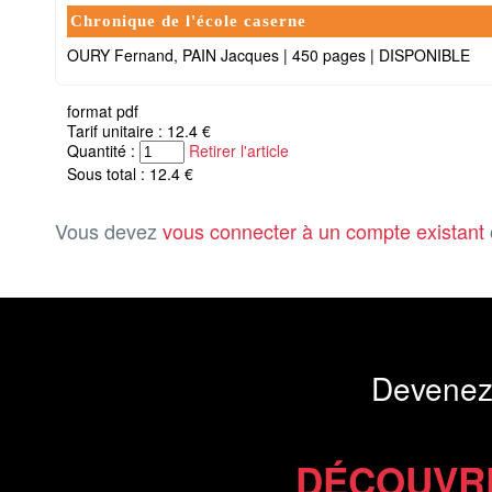
Chronique de l'école caserne
OURY Fernand, PAIN Jacques
|
450 pages
|
DISPONIBLE
format pdf
Tarif unitaire : 12.4 €
Quantité :
Retirer l'article
Sous total : 12.4 €
Vous devez
vous connecter à un compte existant
Devenez
DÉCOUVR