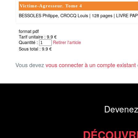
Victime-Agresseur. Tome 4
BESSOLES Philippe, CROCQ Louis
|
128 pages
|
LIVRE PA
format pdf
Tarif unitaire : 9.9 €
Quantité :
Retirer l'article
Sous total : 9.9 €
Vous devez
vous connecter à un compte existant
Devenez
DÉCOUVR