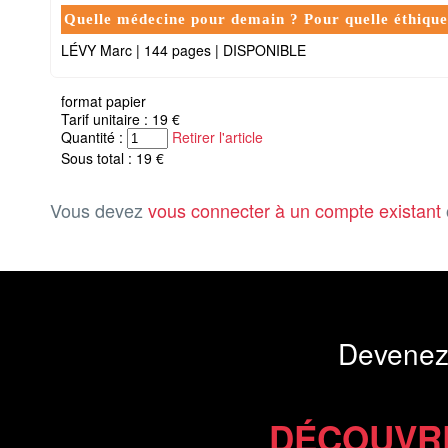
Quelle médecine pour demain ? Pour quelle éthique
LÉVY Marc
|
144 pages
|
DISPONIBLE
format papier
Tarif unitaire : 19 €
Quantité :
Retirer l'article
Sous total : 19 €
Vous devez
vous connecter à un compte existant
Devenez
DÉCOUVR