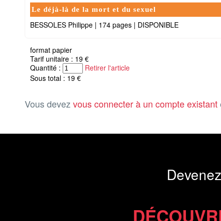
Le déjà-là de la mort et du sexuel
BESSOLES Philippe
|
174 pages
|
DISPONIBLE
format papier
Tarif unitaire : 19 €
Quantité :
Retirer l'article
Sous total : 19 €
Vous devez
vous connecter à un compte existant
Devenez
DÉCOUVR