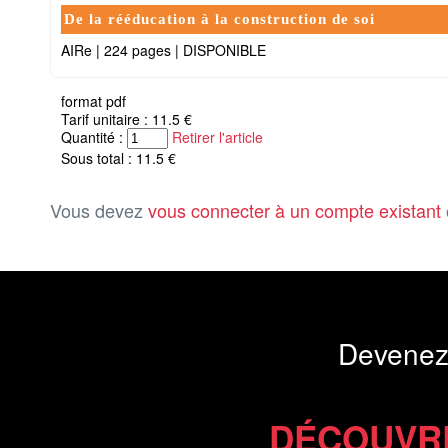
De la rééducation à la construction de soi
AIRe
|
224 pages
|
DISPONIBLE
format pdf
Tarif unitaire : 11.5 €
Quantité :
Retirer l'article
Sous total : 11.5 €
Vous devez
vous connecter à un compte existant
Devenez
DÉCOUVR