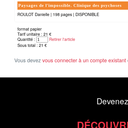
Paysages de l'impossible. Clinique des psychoses
ROULOT Danielle
|
198 pages
|
DISPONIBLE
format papier
Tarif unitaire : 21 €
Quantité :
Retirer l'article
Sous total : 21 €
Vous devez
vous connecter à un compte existant
Devenez
DÉCOUVR