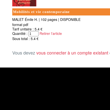
Mobilités et vie contemporaine
MALET Émile H.
|
102 pages
|
DISPONIBLE
format pdf
Tarif unitaire : 5.4 €
Quantité :
Retirer l'article
Sous total : 5.4 €
Vous devez
vous connecter à un compte existant