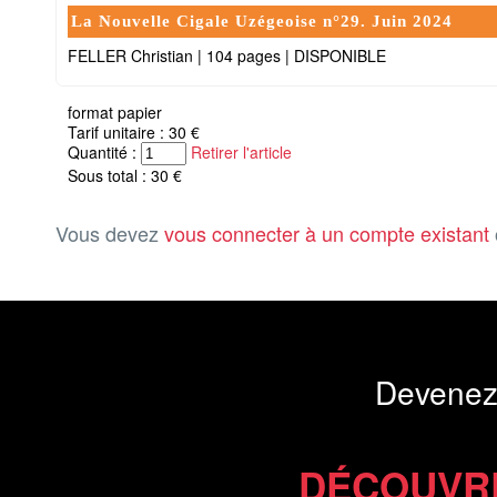
La Nouvelle Cigale Uzégeoise n°29. Juin 2024
FELLER Christian
|
104 pages
|
DISPONIBLE
format papier
Tarif unitaire : 30 €
Quantité :
Retirer l'article
Sous total : 30 €
Vous devez
vous connecter à un compte existant
Devenez
DÉCOUVR