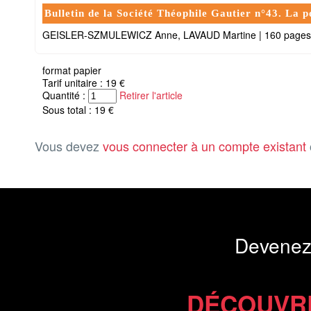
Bulletin de la Société Théophile Gautier n°43. La p
GEISLER-SZMULEWICZ Anne, LAVAUD Martine
|
160 pages
format papier
Tarif unitaire : 19 €
Quantité :
Retirer l'article
Sous total : 19 €
Vous devez
vous connecter à un compte existant
Devenez
DÉCOUVR