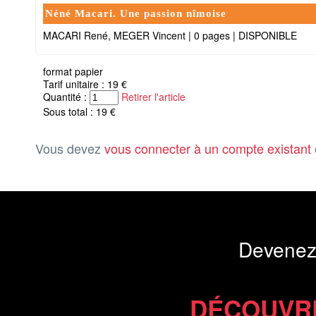
Néné Macari. Une passion nîmoise
MACARI René, MEGER Vincent
|
0 pages
|
DISPONIBLE
format papier
Tarif unitaire : 19 €
Quantité :
Retirer l'article
Sous total : 19 €
Vous devez
vous connecter à un compte existant
Devenez
DÉCOUVR