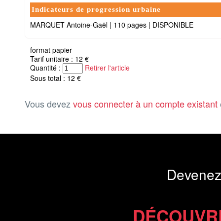
Indicateurs de progression urbaine
MARQUET Antoine-Gaël
|
110 pages
|
DISPONIBLE
format papier
Tarif unitaire : 12 €
Quantité :
Retirer l'article
Sous total : 12 €
Vous devez
vous connecter à un compte existant
Devenez
DÉCOUVR