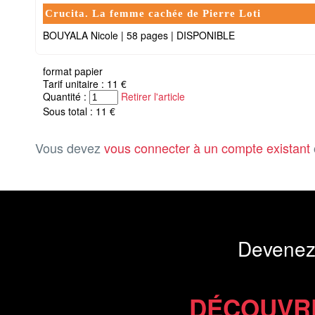
Crucita. La femme cachée de Pierre Loti
BOUYALA Nicole
|
58 pages
|
DISPONIBLE
format papier
Tarif unitaire : 11 €
Quantité :
Retirer l'article
Sous total : 11 €
Vous devez
vous connecter à un compte existant
Devenez
DÉCOUVR