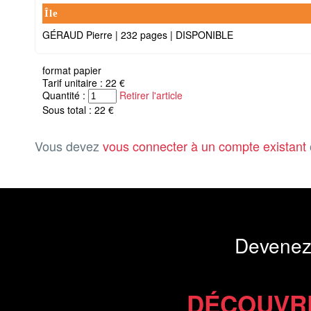
Île
GÉRAUD Pierre
|
232 pages
|
DISPONIBLE
format papier
Tarif unitaire : 22 €
Quantité :
Retirer l'article
Sous total : 22 €
Vous devez
vous connecter à un compte existant
Devenez
DÉCOUVR