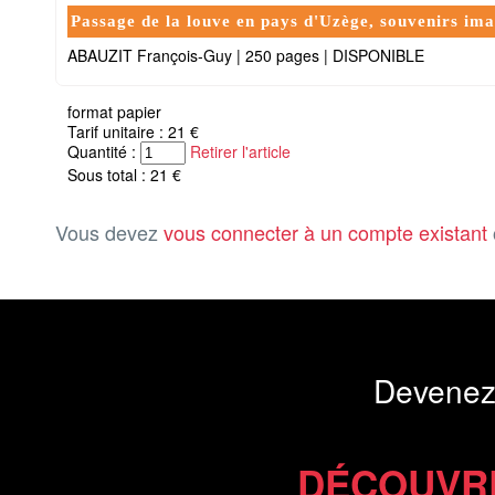
Passage de la louve en pays d'Uzège, souvenirs ima
ABAUZIT François-Guy
|
250 pages
|
DISPONIBLE
format papier
Tarif unitaire : 21 €
Quantité :
Retirer l'article
Sous total : 21 €
Vous devez
vous connecter à un compte existant
Devenez
DÉCOUVR