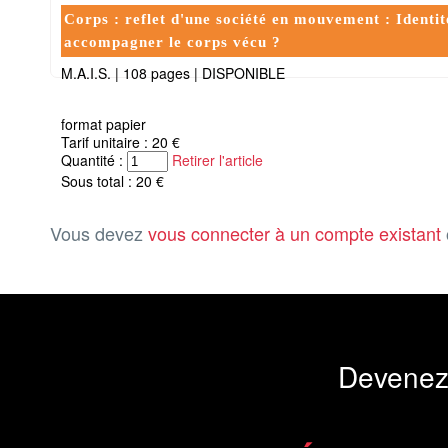
Corps : reflet d'une société en mouvement : Identit
accompagner le corps vécu ?
M.A.I.S.
|
108 pages
|
DISPONIBLE
format papier
Tarif unitaire : 20 €
Quantité :
Retirer l'article
Sous total : 20 €
Vous devez
vous connecter à un compte existant
Devenez