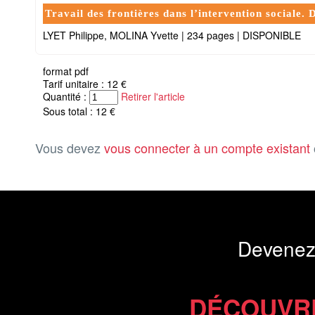
Travail des frontières dans l’intervention sociale.
LYET Philippe, MOLINA Yvette
|
234 pages
|
DISPONIBLE
format pdf
Tarif unitaire : 12 €
Quantité :
Retirer l'article
Sous total : 12 €
Vous devez
vous connecter à un compte existant
Devenez
DÉCOUVR