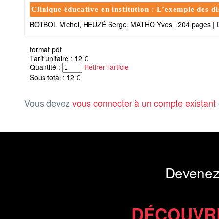
Clinique éducative en institution : L’exemple des di
BOTBOL Michel, HEUZÉ Serge, MATHO Yves
|
204 pages
|
format pdf
Tarif unitaire : 12 €
Quantité :
Retirer l'article
Sous total : 12 €
Vous devez
vous connecter à un compte existant
Devenez
DÉCOUVR