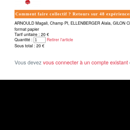
Comment faire collectif ? Retours sur 48 expérienc
ARNOULD Magali, Champ PI, ELLENBERGER Aïala, GILON Chr
format papier
Tarif unitaire : 20 €
Quantité :
Retirer l'article
Sous total : 20 €
Vous devez
vous connecter à un compte existant