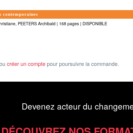
es contemporaines
istiane, PEETERS Archibald
|
168 pages
|
DISPONIBLE
ou
créer un compte
pour poursuivre la commande.
Devenez acteur du changeme
DÉCOUVREZ NOS FORMA