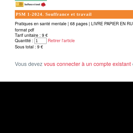
PSM 1-2024. Souffrance et travail
Pratiques en santé mentale
|
68 pages
|
LIVRE PAPIER EN R
format pdf
Tarif unitaire : 9 €
Quantité :
Retirer l'article
Sous total : 9 €
Vous devez
vous connecter à un compte existant