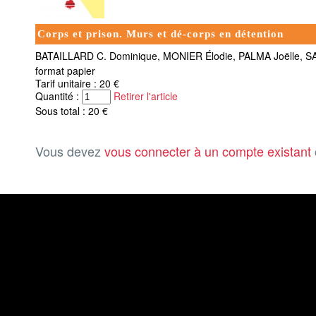
Corps et prison. Murs et dé-corps en détention
BATAILLARD C. Dominique, MONIER Élodie, PALMA Joëlle, 
format papier
Tarif unitaire : 20 €
Quantité :
Retirer l'article
Sous total : 20 €
Vous devez
vous connecter à un compte existant