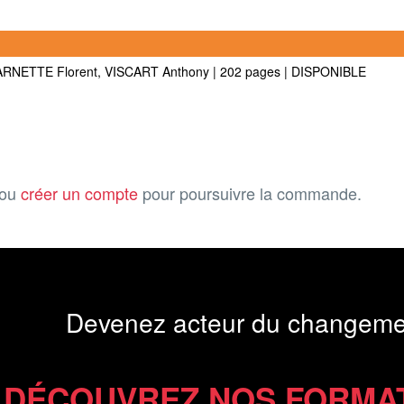
SARNETTE Florent, VISCART Anthony
|
202 pages
|
DISPONIBLE
ou
créer un compte
pour poursuivre la commande.
Devenez acteur du changeme
DÉCOUVREZ NOS FORMA