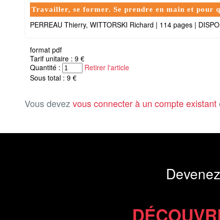
Travailler, se former. Se prendre en main et pour q
PERREAU Thierry, WITTORSKI Richard
|
114 pages
|
DISPO
format pdf
Tarif unitaire : 9 €
Quantité :
Retirer l'article
Sous total : 9 €
Vous devez
vous connecter à un compte existant
Devenez
DÉCOUVR