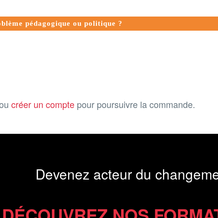
oblème pédagogique ou politique ?
ou
créer un compte
pour poursuivre la commande.
Devenez acteur du changeme
DÉCOUVREZ NOS FORMA