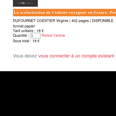
La scolarisation de l’enfant-voyageur en France. Pr
DUFOURNET COESTIER Virginie
|
402 pages
|
DISPONIBLE
format papier
Tarif unitaire : 18 €
Quantité :
Retirer l'article
Sous total : 18 €
Vous devez
vous connecter à un compte existant