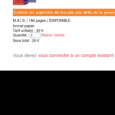
Croiser les aspérités du terrain aux défis de la pensé
M.A.I.S.
|
186 pages
|
DISPONIBLE
format papier
Tarif unitaire : 20 €
Quantité :
Retirer l'article
Sous total : 20 €
Vous devez
vous connecter à un compte existant