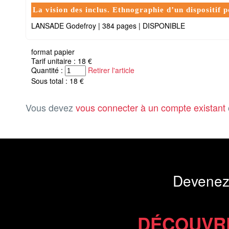
La vision des inclus. Ethnographie d’un dispositif p
LANSADE Godefroy
|
384 pages
|
DISPONIBLE
format papier
Tarif unitaire : 18 €
Quantité :
Retirer l'article
Sous total : 18 €
Vous devez
vous connecter à un compte existant
Devenez
DÉCOUVR