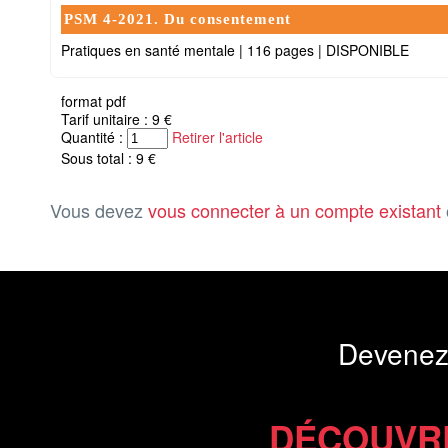
PSM 4-2021. Du consentement
Pratiques en santé mentale
|
116 pages
|
DISPONIBLE
format pdf
Tarif unitaire : 9 €
Quantité :
Retirer l'article
Sous total : 9 €
Vous devez
vous connecter à un compte existant
Devenez
DÉCOUVR