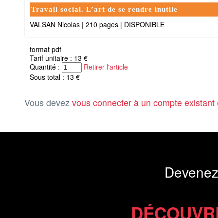
Travail social. L’art de se rendre inutile
VALSAN Nicolas
|
210 pages
|
DISPONIBLE
format pdf
Tarif unitaire : 13 €
Quantité :
Retirer l'article
Sous total : 13 €
Vous devez
vous connecter à un compte existant
Devenez
DÉCOUVR