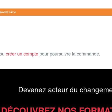
e mémoire
ou
créer un compte
pour poursuivre la commande.
Devenez acteur du changeme
DÉCOUVREZ NOS FORMA