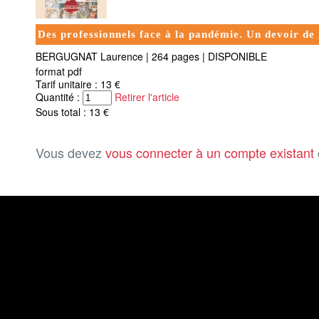
Des professionnels face à la pandémie. Un devoir d
BERGUGNAT Laurence
|
264 pages
|
DISPONIBLE
format pdf
Tarif unitaire : 13 €
Quantité :
Retirer l'article
Sous total : 13 €
Vous devez
vous connecter à un compte existant