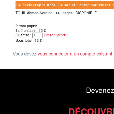
Le Sociographe n°74. Le social : entre mauvaises l
TOUIL Ahmed-Nordine
|
146 pages
|
DISPONIBLE
format papier
Tarif unitaire : 12 €
Quantité :
Retirer l'article
Sous total : 12 €
Vous devez
vous connecter à un compte existant
Devenez
DÉCOUVR