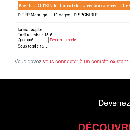
Paroles DITEP, instauratrices, restauratrices, et cr
DITEP Marangé
|
112 pages
|
DISPONIBLE
format papier
Tarif unitaire : 15 €
Quantité :
Retirer l'article
Sous total : 15 €
Vous devez
vous connecter à un compte existant
Devenez
DÉCOUVR