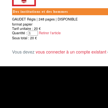
Des institutions et des hommes
GAUDET Régis
|
248 pages
|
DISPONIBLE
format papier
Tarif unitaire : 20 €
Quantité :
Retirer l'article
Sous total : 20 €
Vous devez
vous connecter à un compte existant