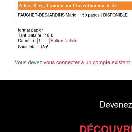
Alban Berg, l’amour ou l’invention musicale
FAUCHER-DESJARDINS Marie
|
150 pages
|
DISPONIBLE
format papier
Tarif unitaire : 18 €
Quantité :
Retirer l'article
Sous total : 18 €
Vous devez
vous connecter à un compte existant
Devenez
DÉCOUVR