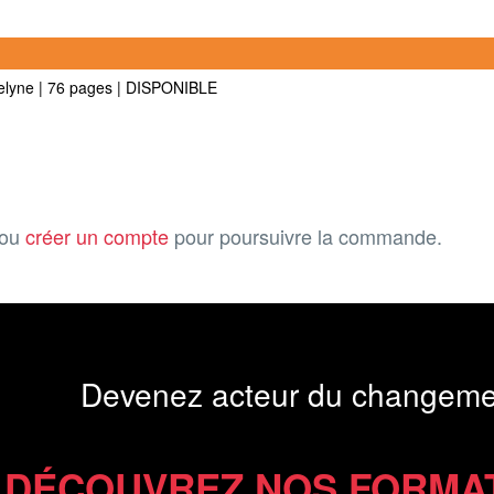
elyne
|
76 pages
|
DISPONIBLE
ou
créer un compte
pour poursuivre la commande.
Devenez acteur du changeme
DÉCOUVREZ NOS FORMA