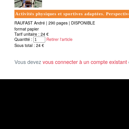
Activités physiques et sportives adaptées. Perspectiv
RAUFAST André
|
290 pages
|
DISPONIBLE
format papier
Tarif unitaire : 24 €
Quantité :
Retirer l'article
Sous total : 24 €
Vous devez
vous connecter à un compte existant