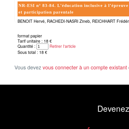
NR-ESI n° 83-84. L’éducation inclusive à l’épreuve
et participation parentale
BENOIT Hervé, RACHEDI-NASRI Zineb, REICHHART Frédér
format papier
Tarif unitaire : 18 €
Quantité :
Retirer l'article
Sous total : 18 €
Vous devez
vous connecter à un compte existant
Devenez