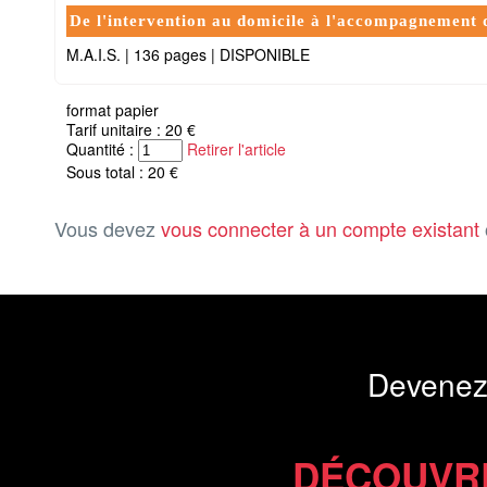
De l'intervention au domicile à l'accompagnement de
M.A.I.S.
|
136 pages
|
DISPONIBLE
format papier
Tarif unitaire : 20 €
Quantité :
Retirer l'article
Sous total : 20 €
Vous devez
vous connecter à un compte existant
Devenez
DÉCOUVR