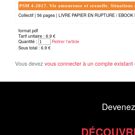
PSM 4-2017. Vie amoureuse et sexuelle. Situations
Collectif
|
56 pages
|
LIVRE PAPIER EN RUPTURE / EBOOK
format pdf
Tarif unitaire : 6.9 €
Quantité :
Retirer l'article
Sous total : 6.9 €
Vous devez
vous connecter à un compte existant
Devenez
DÉCOUVR