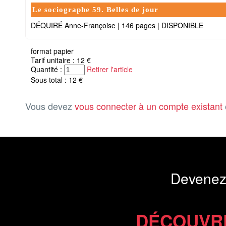
Le sociographe 59. Belles de jour
DÉQUIRÉ Anne-Françoise
|
146 pages
|
DISPONIBLE
format papier
Tarif unitaire : 12 €
Quantité :
Retirer l'article
Sous total : 12 €
Vous devez
vous connecter à un compte existant
Devenez
DÉCOUVR