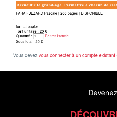
Accueillir le grand-âge. Permettre à chacun de rest
PARAT-BEZARD Pascale
|
200 pages
|
DISPONIBLE
format papier
Tarif unitaire : 20 €
Quantité :
Retirer l'article
Sous total : 20 €
Vous devez
vous connecter à un compte existant
Devenez
DÉCOUVR