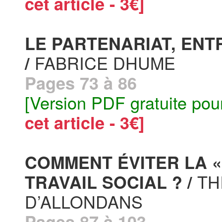
cet article - 3€]
LE PARTENARIAT, ENT
FABRICE DHUME
/
Pages 73 à 86
[Version PDF gratuite pou
cet article - 3€]
COMMENT ÉVITER LA «
TH
TRAVAIL SOCIAL ? /
D’ALLONDANS
Pages 87 à 103