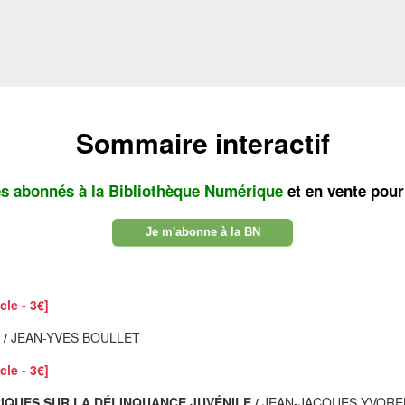
Sommaire interactif
es abonnés à la Bibliothèque Numérique
et en vente pour
Je m'abonne à la BN
cle - 3€]
/
JEAN-YVES BOULLET
cle - 3€]
IQUES SUR LA DÉLINQUANCE JUVÉNILE /
JEAN-JACQUES YVORE