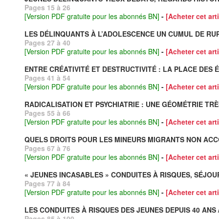
Pages 15 à 26
[Version PDF gratuite pour les abonnés BN]
-
[Acheter cet arti
LES DÉLINQUANTS À L’ADOLESCENCE UN CUMUL DE RUP
Pages 27 à 40
[Version PDF gratuite pour les abonnés BN]
-
[Acheter cet arti
ENTRE CRÉATIVITÉ ET DESTRUCTIVITÉ : LA PLACE DES 
Pages 41 à 54
[Version PDF gratuite pour les abonnés BN]
-
[Acheter cet arti
RADICALISATION ET PSYCHIATRIE : UNE GÉOMÉTRIE TRÈ
Pages 55 à 66
[Version PDF gratuite pour les abonnés BN]
-
[Acheter cet arti
QUELS DROITS POUR LES MINEURS MIGRANTS NON ACC
Pages 67 à 76
[Version PDF gratuite pour les abonnés BN]
-
[Acheter cet arti
« JEUNES INCASABLES » CONDUITES À RISQUES, SÉJOU
Pages 77 à 84
[Version PDF gratuite pour les abonnés BN]
-
[Acheter cet arti
LES CONDUITES À RISQUES DES JEUNES DEPUIS 40 ANS 
Pages 85 à 100