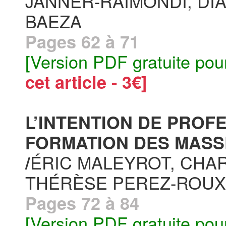
JANNER-RAIMONDI, DI
BAEZA
Pages 62 à 71
[Version PDF gratuite pou
cet article - 3€]
L’INTENTION DE PROF
FORMATION DES MASS
ÉRIC MALEYROT, CHA
/
THÉRÈSE PEREZ-ROUX
Pages 72 à 84
[Version PDF gratuite pou