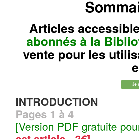
Sommair
Articles accessibl
abonnés à la Bibl
vente pour les utili
e
Je 
INTRODUCTION
Pages 1 à 4
[Version PDF gratuite pou
cet article - 3€]