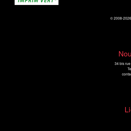
© 2008-202
Nou
34 bis rue
Te
cont
Li