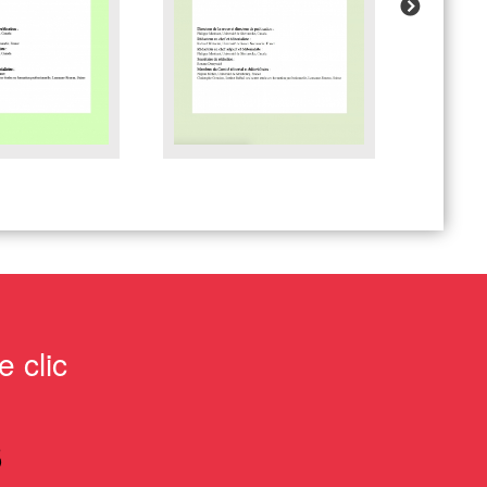
 clic
S