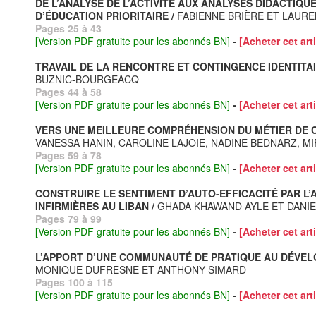
DE L’ANALYSE DE L’ACTIVITÉ AUX ANALYSES DIDACTIQU
D’ÉDUCATION PRIORITAIRE /
FABIENNE BRIÈRE ET LAURE
Pages 25 à 43
[Version PDF gratuite pour les abonnés BN]
-
[Acheter cet arti
TRAVAIL DE LA RENCONTRE ET CONTINGENCE IDENTITAI
BUZNIC-BOURGEACQ
Pages 44 à 58
[Version PDF gratuite pour les abonnés BN]
-
[Acheter cet arti
VERS UNE MEILLEURE COMPRÉHENSION DU MÉTIER DE C
VANESSA HANIN, CAROLINE LAJOIE, NADINE BEDNARZ, MI
Pages 59 à 78
[Version PDF gratuite pour les abonnés BN]
-
[Acheter cet arti
CONSTRUIRE LE SENTIMENT D’AUTO-EFFICACITÉ PAR L’
INFIRMIÈRES AU LIBAN /
GHADA KHAWAND AYLE ET DANI
Pages 79 à 99
[Version PDF gratuite pour les abonnés BN]
-
[Acheter cet arti
L’APPORT D’UNE COMMUNAUTÉ DE PRATIQUE AU DÉVEL
MONIQUE DUFRESNE ET ANTHONY SIMARD
Pages 100 à 115
[Version PDF gratuite pour les abonnés BN]
-
[Acheter cet arti