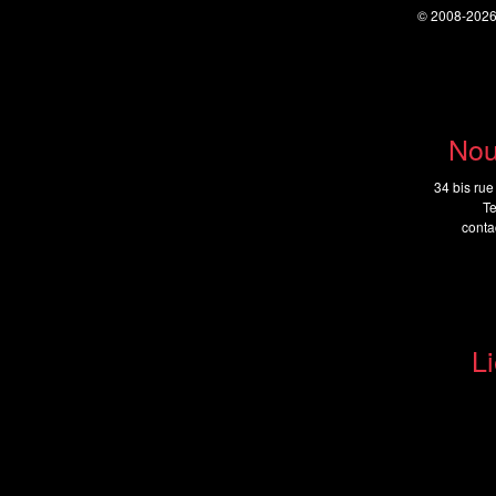
© 2008-202
Nou
34 bis rue
Te
cont
Li