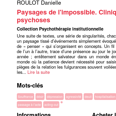
ROULOT Danielle
Paysages de l'impossible. Clini
psychoses
Collection Psychothérapie institutionnelle
Une suite de textes, une série de singularités, cha
un paysage tissé d’événements simplement évoqués
de « penser » qui s’organisent en concepts. Un fil 
de l’un à l’autre, trace d’une présence au jour le j
année ; entêtement salvateur dans un monde én
monde où la patience devient nécessité pour saisir
pièges de la relation les fulgurances souvent voilée
les...
Lire la suite
Mots-clés
Souffrance
désir
dépression
agressivité
deuil
hospitalisation
passage à l’acte
acting-out
Informations
Acheter 